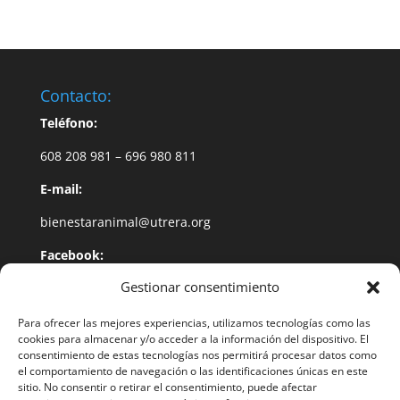
Contacto:
Teléfono:
608 208 981 – 696 980 811
E-mail:
bienestaranimal@utrera.org
Facebook:
Gestionar consentimiento
@BienestarAnimalUtrera
Dirección:
Para ofrecer las mejores experiencias, utilizamos tecnologías como las
cookies para almacenar y/o acceder a la información del dispositivo. El
Plaza de Gibaxa Nº 1
consentimiento de estas tecnologías nos permitirá procesar datos como
el comportamiento de navegación o las identificaciones únicas en este
Utrera – 41710 (Sevilla)
sitio. No consentir o retirar el consentimiento, puede afectar