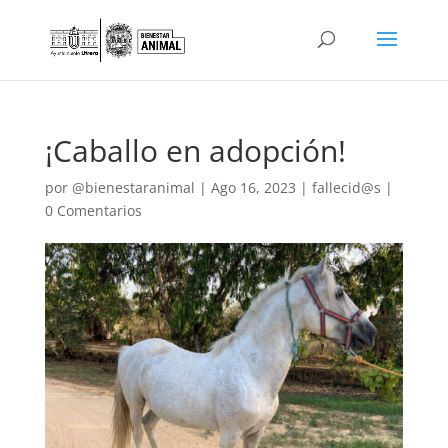
¡Caballo en adopción!
por
@bienestaranimal
|
Ago 16, 2023
|
fallecid@s
|
0 Comentarios