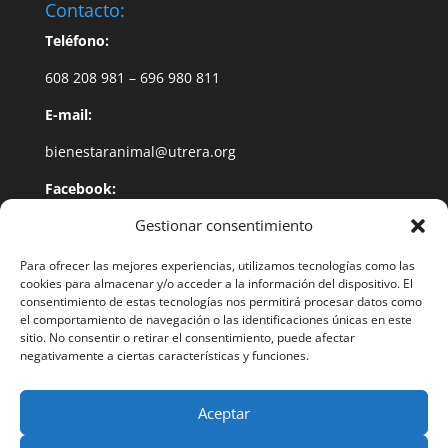
Contacto:
Teléfono:
608 208 981 – 696 980 811
E-mail:
bienestaranimal@utrera.org
Facebook:
Gestionar consentimiento
@BienestarAnimalUtrera
Dirección:
Para ofrecer las mejores experiencias, utilizamos tecnologías como las
cookies para almacenar y/o acceder a la información del dispositivo. El
Plaza de Gibaxa Nº 1
consentimiento de estas tecnologías nos permitirá procesar datos como
el comportamiento de navegación o las identificaciones únicas en este
Utrera – 41710 (Sevilla)
sitio. No consentir o retirar el consentimiento, puede afectar
negativamente a ciertas características y funciones.
Aceptar