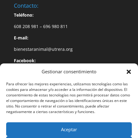
Contacto:
Teléfono:
608 208 981 – 696 980 811
E-mail:
bienestaranimal@utrera.org
Facebook:
Gestionar consentimiento
@BienestarAnimalUtrera
Dirección:
Para ofrecer las mejores experiencias, utilizamos tecnologías como las
cookies para almacenar y/o acceder a la información del dispositivo. El
Plaza de Gibaxa Nº 1
consentimiento de estas tecnologías nos permitirá procesar datos como
el comportamiento de navegación o las identificaciones únicas en este
Utrera – 41710 (Sevilla)
sitio. No consentir o retirar el consentimiento, puede afectar
negativamente a ciertas características y funciones.
Aceptar